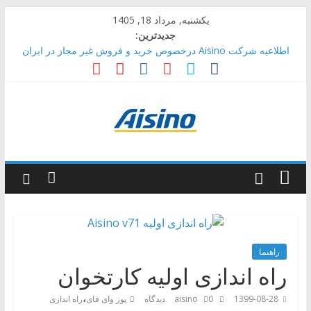
Skip
یکشنبه, مرداد 18, 1405
to
جدیدترین:
content
اطلاعیه شرکت Aisino درخصوص خرید و فروش غیر مجاز در ایران
آموزش دریافت کد مالیاتی
اتصال کارتخوان به سامانه مالیات
محل قراردادن سیم کارت Aisino v71
نحوه تغییر ارتباط کارتخوان از سیم کارت به WiFi
کارتخوان
بیسیم
Aisino
راهنما
راه اندازی اولیه کارتخوان
فروش
و
،
1399-08-28
0 دیدگاه
aisino
پوز وای فای
راه اندازی
پشتیبانی