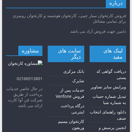
درباره
فروش کارتخوان سیار جیبی، کارتخوان هوشمند و کارتخوان رومیزی
برای تمامی مشاغل
دامین جهت فروش آزاد می باشد.
لینک های
سایت های
مشاوره
مفید
دیگر
دریافت گواهی کد
بانک مرکزی
پستی
02166513801
شاپرک
ویرایش سایز تصاویر
در حال حاضر خدمات
خدمات پس از
پرداخت از طریق
تبدیل شماره حساب
فروش Verifone
شرکت فن آوا کارت
به شماره شبا
ارائه می باشد.
درگاه پرداخت
دانلود راهنمای انتخاب
اینترنتی
صنف
کارتخوان بیسیم
انجمن پرسش و
وریفون